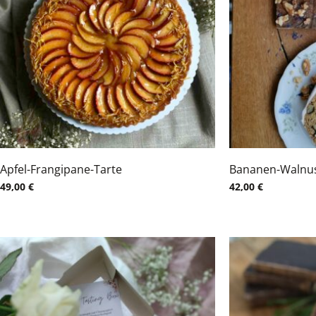
Apfel-Frangipane-Tarte
Bananen-Walnu
49,00
€
42,00
€