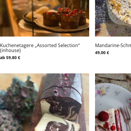
Kuchenetagere „Assorted Selection“
Mandarine-Sch
(inhouse)
49,00
€
ab 59,80 €