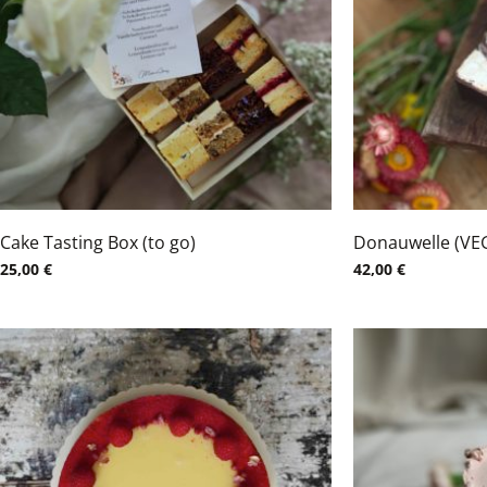
Cake Tasting Box (to go)
Donauwelle (VE
25,00
€
42,00
€