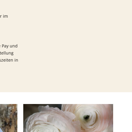
er im
e Pay und
tellung
zeiten in