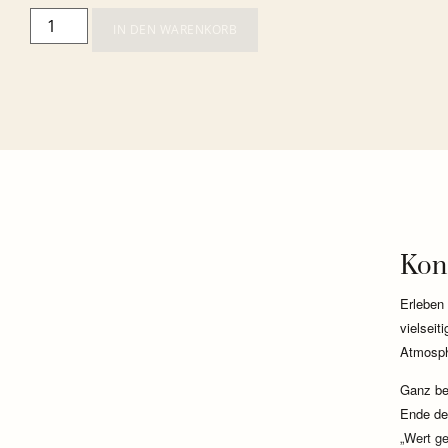
IN DEN WARENKORB
Konz
Erleben
vielseit
Atmosphä
Ganz be
Ende de
„Wert ge