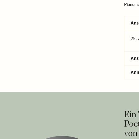
Pianomu
Ans
25. 
Ans
Anm
Ein 
Poe
von 