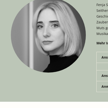
Fenja S
Seither
Geschi
Zauber
Muts g
Musika
Mehr I
Ans
Ans
Anm