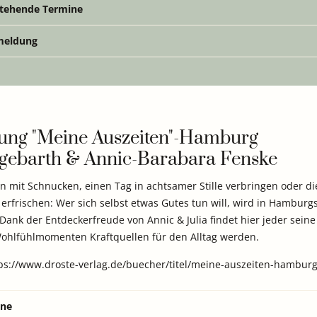
tehende Termine
eldung
lung "Meine Auszeiten"-Hamburg
egebarth
&
Annic-Barabara Fenske
 mit Schnucken, einen Tag in achtsamer Stille verbringen oder di
rfrischen: Wer sich selbst etwas Gutes tun will, wird in Hamburgs
 Dank der Entdeckerfreude von Annic & Julia findet hier jeder sein
Wohlfühlmomenten Kraftquellen für den Alltag werden.
ps://www.droste-verlag.de/buecher/titel/meine-auszeiten-hambur
ine