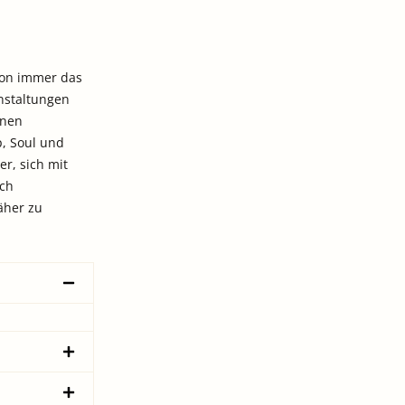
hon immer das
anstaltungen
inen
p, Soul und
r, sich mit
ich
äher zu