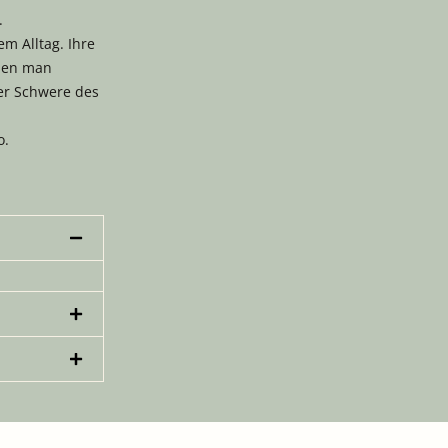
m.
m Alltag. Ihre
nen man
er Schwere des
o.