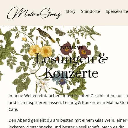
Story
Standorte
Speisekarte
EVENTS CAFÉ
Lesungen &
Konzerte
In neue Welten eintauchen, interessanten Geschichten lausc
und sich inspirieren lassen: Lesung & Konzerte im MalinaStor
Café.
Den Abend genießt du am besten mit einem Glas Wein, einer
leckeren Zimtschnecke und bester Gesellschaft. Mach es dir